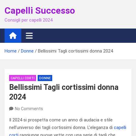
Skip
Capelli Successo
to
content
Consigli per capelli 2024
Home
Donne
Bellissimi Tagli cortissimi donna 2024
CAPELLI CORTI
DONNE
Bellissimi Tagli cortissimi donna
2024
No Comments
Il 2024 si prospetta come un anno di audacia e stile
nell’universo dei tagli cortissimi donna. L’eleganza di
capelli
corti
raggiunge nuove vette con una serie di tagli che