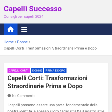
Skip
Capelli Successo
to
content
Consigli per capelli 2024
Home
Donne
Capelli Corti: Trasformazioni Straordinarie Prima e Dopo
CAPELLI CORTI
DONNE
PRIMA E DOPO
Capelli Corti: Trasformazioni
Straordinarie Prima e Dopo
No Comments
I capelli possono essere una parte fondamentale della
nostra identità, e spesso il loro taglio riflette il nostro stile